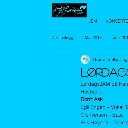
HJEM
KONSERT
Alle innlegg
Mai 2016
Juni 20
Grenland Blues og
Februar 2017
April 2017
Lørdags
januar 2018
Februar 2018
LørdagsJAM på Kaf
Husband
Don’t Ask
Desember 2018
Januar 2019
Egil Engen – Vokal 
Ole Iversen – Bass
Erik Høynes – Trom