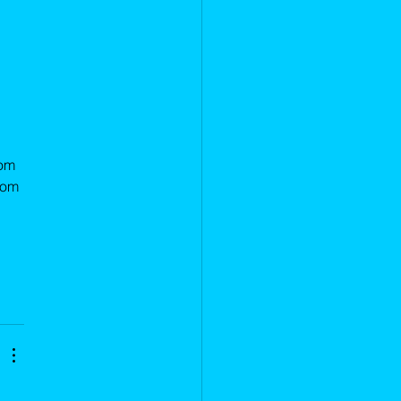
om 
som 