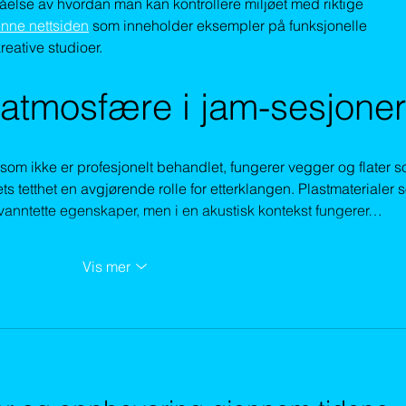
åelse av hvordan man kan kontrollere miljøet med riktige 
nne nettsiden
 som inneholder eksempler på funksjonelle 
reative studioer.
 atmosfære i jam-sesjoner
om ikke er profesjonelt behandlet, fungerer vegger og flater s
lets tetthet en avgjørende rolle for etterklangen. Plastmaterialer 
 vanntette egenskaper, men i en akustisk kontekst fungerer…
Vis mer