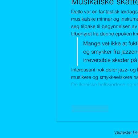
Musikalske skatt
Dette var en fantastisk lørdags
musikalske minner og instrumen
seg tilbake til begynnelsen av
tilbehøret fra denne epoken k
Mange vet ikke at fukt
og smykker fra jazzens
irreversible skader på
Interessant nok deler jazz- o
musikere og smykkeelskere har a
De ikoniske halskjedene og 
Lik
Svar
Vedtekter
Pe