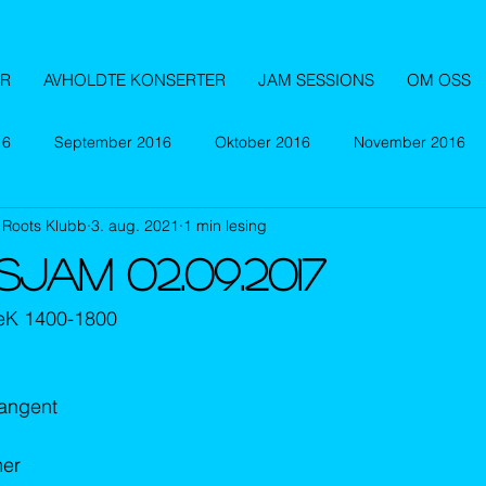
ER
AVHOLDTE KONSERTER
JAM SESSIONS
OM OSS
16
September 2016
Oktober 2016
November 2016
 Roots Klubb
3. aug. 2021
1 min lesing
September 2017
Oktober 2017
November 2017
De
JAM 02.09.2017
Mars 2018
April 2018
September 2018
Oktober 2
eK 1400-1800
Februar 2019
Mars 2019
April 2019
September
Tangent
mer