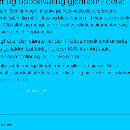
er og oppbevaring gjennom tidene
jam! Det får meg til å tenke på hvor viktig det er å bevare 
ter på riktig måte. Jazz og blues har en rik historie som strekk
 1900-tallet, og mange av de mest verdifulle instrumentene og 
rever spesiell oppbevaring.
ighet er den største fienden til både musikkinstrumenter
 gullalder. Luftfuktighet over 60% kan forårsake 
 både metaller og organiske materialer.
g blueskultur mange likheter med smykketradisjonen. Både 
lltid verdsatt håndverk, autentisitet og historiske forbindelser
ringene som ble…
Vis mer
rsonvern