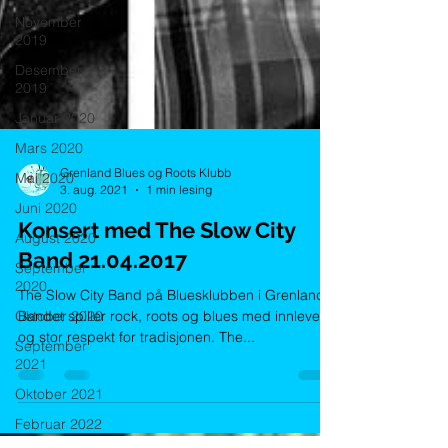
November
2019
Desember
2019
Januar 2020
Mars 2020
Mai 2020
Juni 2020
Grenland Blues og Roots Klubb
3. aug. 2021
1 min lesing
August 2020
Konsert med The Slow City
September
2020
Band 21.04.2017
Oktober 2020
The Slow City Band på Bluesklubben i Grenland.
September
Bandet spiller rock, roots og blues med innlevelse
2021
og stor respekt for tradisjonen. The...
Oktober 2021
Februar 2022