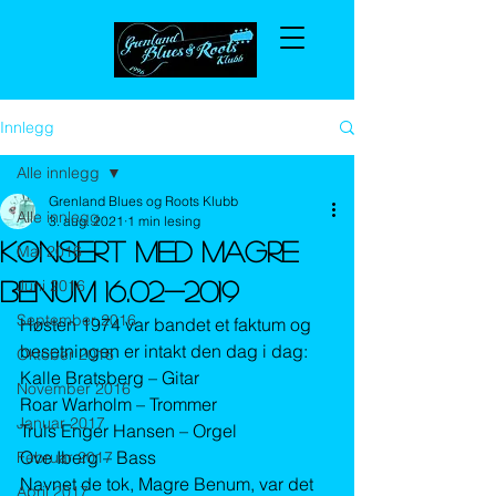
Innlegg
Alle innlegg
Grenland Blues og Roots Klubb
Alle innlegg
3. aug. 2021
1 min lesing
Konsert med Magre
Mai 2016
Juni 2016
Benum 16.02-2019
September 2016
Høsten 1974 var bandet et faktum og 
besetningen er intakt den dag i dag:
Oktober 2016
Kalle Bratsberg – Gitar
November 2016
Roar Warholm – Trommer
Januar 2017
Truls Enger Hansen – Orgel
Ove Iberg – Bass
Februar 2017
Navnet de tok, Magre Benum, var det 
April 2017