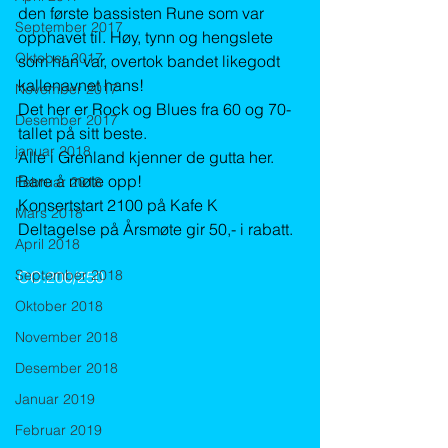
den første bassisten Rune som var 
September 2017
opphavet til. Høy, tynn og hengslete 
Oktober 2017
som han var, overtok bandet likegodt 
kallenavnet hans!
November 2017
Det her er Rock og Blues fra 60 og 70- 
Desember 2017
tallet på sitt beste.
januar 2018
Alle i Grenland kjenner de gutta her. 
Bare å møte opp!
Februar 2018
Konsertstart 2100 på Kafe K
Mars 2018
Deltagelse på Årsmøte gir 50,- i rabatt.
April 2018
September 2018
CC:200/250
Oktober 2018
November 2018
Desember 2018
Januar 2019
Februar 2019