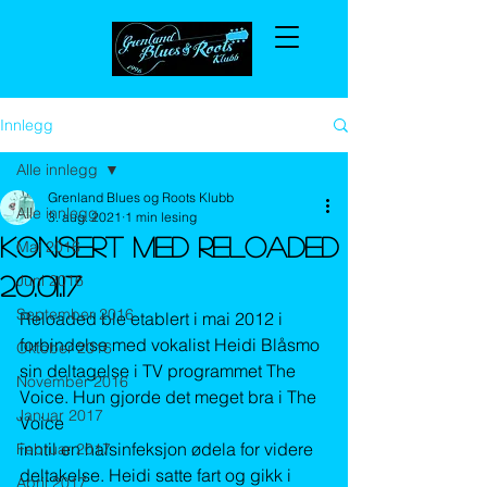
Innlegg
Alle innlegg
Grenland Blues og Roots Klubb
Alle innlegg
3. aug. 2021
1 min lesing
Konsert med Reloaded
Mai 2016
Juni 2016
20.01.17
September 2016
Reloaded ble etablert i mai 2012 i 
forbindelse med vokalist Heidi Blåsmo 
Oktober 2016
sin deltagelse i TV programmet The 
November 2016
Voice. Hun gjorde det meget bra i The 
Januar 2017
Voice
inntil en halsinfeksjon ødela for videre 
Februar 2017
deltakelse. Heidi satte fart og gikk i 
April 2017