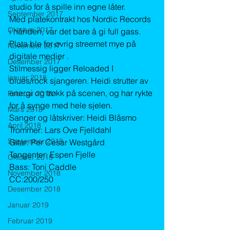
studio for å spille inn egne låter.
September 2017
Med platekontrakt hos Nordic Records 
Oktober 2017
i hånden, var det bare å gi full gass. 
Plata ble for øvrig streemet mye på 
November 2017
digitale medier .
Desember 2017
Stilmessig ligger Reloaded I 
januar 2018
blues/rock sjangeren. Heidi strutter av 
energi og trøkk på scenen, og har rykte 
Februar 2018
for å synge med hele sjelen.
Mars 2018
Sanger og låtskriver: Heidi Blåsmo
April 2018
Trommer: Lars Ove Fjelldahl
September 2018
Gitar: Per Cesar Westgård
Tangenter: Espen Fjelle
Oktober 2018
Bass: Toni Caddle
November 2018
CC:200/250
Desember 2018
Januar 2019
Februar 2019