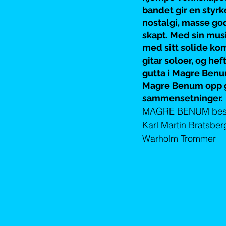
November 2019
Desember 2
bandet gir en styr
nostalgi, masse god
skapt. Med sin musi
med sitt solide ko
gitar soloer, og h
gutta i Magre Benu
Magre Benum opp gje
sammensetninger.
MAGRE BENUM best
Karl Martin Bratsbe
Warholm Trommer