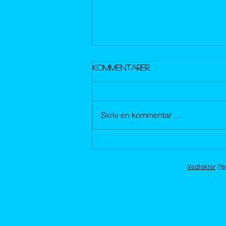
Kommentarer
Skriv en kommentar …
Thomas Warenfors &The
Oversize Load
Vedtekter
Pe