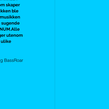
om skaper 
ikken ble 
s musikken 
e sugende 
ENUM.Alle 
ger utenom 
ulike 
rg BassRoar 