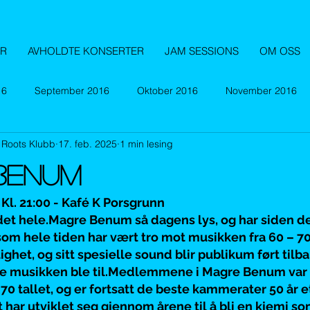
ER
AVHOLDTE KONSERTER
JAM SESSIONS
OM OSS
16
September 2016
Oktober 2016
November 2016
 Roots Klubb
17. feb. 2025
1 min lesing
September 2017
Oktober 2017
November 2017
De
BENUM
Mars 2018
April 2018
September 2018
Oktober 2
 Kl. 21:00 - Kafé K Porsgrunn
et hele.Magre Benum så dagens lys, og har siden den 
om hele tiden har vært tro mot musikken fra 60 – 70
ighet, og sitt spesielle sound blir publikum ført tilba
Februar 2019
Mars 2019
April 2019
September
ge musikken ble til.Medlemmene i Magre Benum var 
 tallet, og er fortsatt de beste kammerater 50 år et
ar utviklet seg gjennom årene til å bli en kjemi som