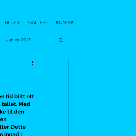
BLUES
GALLERI
KONTAKT
Januar 2017
sember 2017
018
November 2018
tid blitt ett 
 tallet. Med 
ke til den 
 2019
Oktober 2019
en 
ter. Dette 
 innad i 