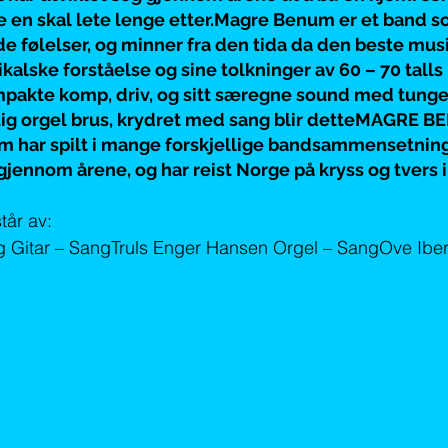
019
Januar 2020
Mars 2020
ke en skal lete lenge etter.Magre Benum er et band s
e følelser, og minner fra den tida da den beste mus
kalske forståelse og sine tolkninger av 60 – 70 tall
mpakte komp, driv, og sitt særegne sound med tung
eftig orgel brus, krydret med sang blir detteMAGRE B
m har spilt i mange forskjellige bandsammensetnin
nnom årene, og har reist Norge på kryss og tvers i 
år av:
rg Gitar – SangTruls Enger Hansen Orgel – SangOve Ibe