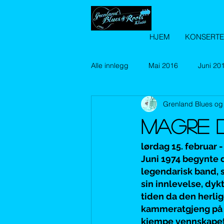
HJEM
KONSERT
Alle innlegg
Mai 2016
Juni 20
Grenland Blues og
Februar 2017
April 2017
MAGRE 
januar 2018
Februar 2018
lørdag 15. februar -
Juni 1974 begynte d
legendarisk band, s
sin innlevelse, dykt
Desember 2018
Januar 2019
tiden da den herli
kammeratgjeng på 70
kjempe vennskapet h