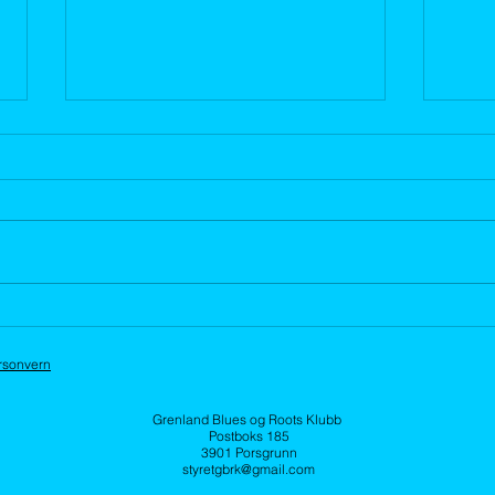
TUBESNAKES
LIN
og 
Tøn
rsonvern
Grenland Blues og Roots Klubb
Postboks 185
3901 Porsgrunn
styretgbrk@gmail.com