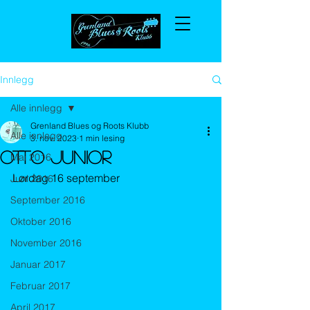
Innlegg
Alle innlegg
Grenland Blues og Roots Klubb
Alle innlegg
3. nov. 2023
1 min lesing
Otto Junior
Mai 2016
Lørdag 16 september
Juni 2016
September 2016
Oktober 2016
November 2016
Januar 2017
Februar 2017
April 2017