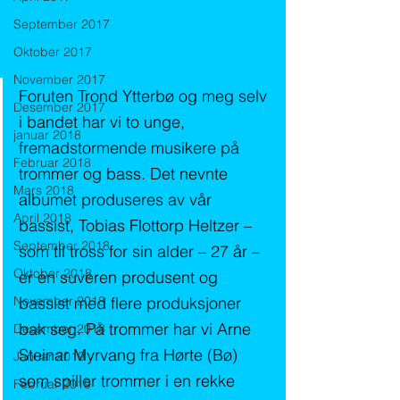
September 2017
Oktober 2017
November 2017
Foruten Trond Ytterbø og meg selv 
Desember 2017
i bandet har vi to unge, 
januar 2018
fremadstormende musikere på 
Februar 2018
trommer og bass. Det nevnte 
Mars 2018
albumet produseres av vår 
April 2018
bassist, Tobias Flottorp Heltzer – 
September 2018
som til tross for sin alder – 27 år – 
Oktober 2018
er en suveren produsent og 
November 2018
bassist med flere produksjoner 
bak seg. På trommer har vi Arne 
Desember 2018
Steinar Myrvang fra Hørte (Bø) 
Januar 2019
som spiller trommer i en rekke 
Februar 2019