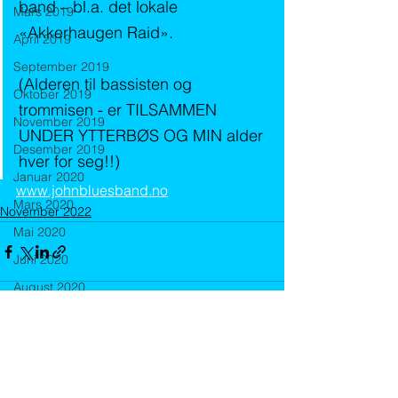
band – bl.a. det lokale 
Mars 2019
«Akkerhaugen Raid».
April 2019
September 2019
(Alderen til bassisten og 
Oktober 2019
trommisen - er TILSAMMEN 
November 2019
UNDER YTTERBØS OG MIN alder 
Desember 2019
hver for seg!!) 
Januar 2020
www.johnbluesband.no
Mars 2020
November 2022
Mai 2020
Juni 2020
August 2020
September 2020
Oktober 2020
September 2021
Kommentarer
Oktober 2021