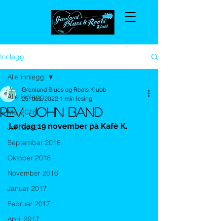
Innlegg
Alle innlegg
Grenland Blues og Roots Klubb
Alle innlegg
23. des. 2022
1 min lesing
Rev. John Band
Mai 2016
Lørdag 19 november på Kafè K. 
Juni 2016
September 2016
Oktober 2016
November 2016
Januar 2017
Februar 2017
April 2017