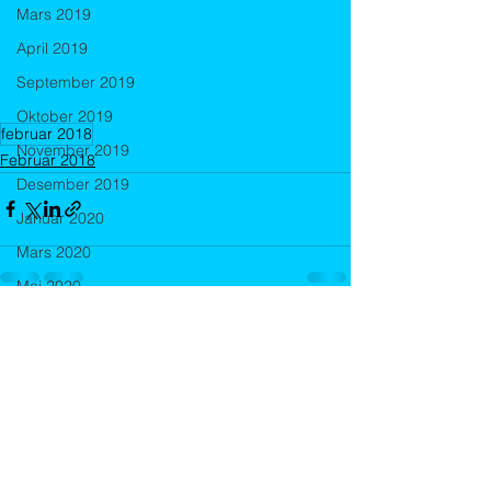
Mars 2019
April 2019
September 2019
Oktober 2019
februar 2018
November 2019
Februar 2018
Desember 2019
Januar 2020
Mars 2020
Mai 2020
Juni 2020
August 2020
Kommentarer
September 2020
Oktober 2020
Skriv en kommentar …
September 2021
Oktober 2021