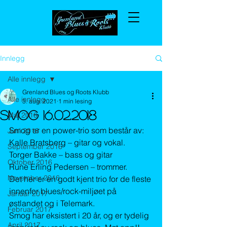
Innlegg
Alle innlegg
Grenland Blues og Roots Klubb
Alle innlegg
3. aug. 2021
1 min lesing
Smog 16.02.2018
Mai 2016
Smog er en power-trio som består av:
Juni 2016
Kalle Bratsberg – gitar og vokal.
September 2016
Torger Bakke – bass og gitar
Oktober 2016
Rune Erling Pedersen – trommer.
November 2016
Det her er en godt kjent trio for de fleste 
innenfor blues/rock-miljøet på 
Januar 2017
østlandet og i Telemark.
Februar 2017
Smog har eksistert i 20 år, og er tydelig 
April 2017