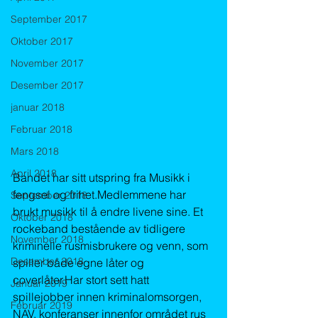
September 2017
Oktober 2017
November 2017
Desember 2017
januar 2018
Februar 2018
Mars 2018
April 2018
Bandet har sitt utspring fra Musikk i 
fengsel og frihet.Medlemmene har 
September 2018
brukt musikk til å endre livene sine. Et 
Oktober 2018
rockeband bestående av tidligere 
November 2018
kriminelle rusmisbrukere og venn, som 
Desember 2018
spiller både egne låter og 
coverlåter.Har stort sett hatt 
Januar 2019
spillejobber innen kriminalomsorgen, 
Februar 2019
NAV, konferanser innenfor området rus 