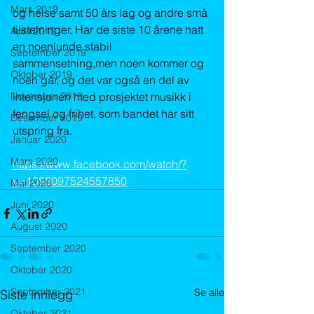
Mars 2019
og helse samt 50 års lag og andre små 
tilstelninger. Har de siste 10 årene hatt 
April 2019
en noenlunde stabil 
September 2019
sammensetning,men noen kommer og 
Oktober 2019
noen går, og det var også en del av 
November 2019
intensjonen med prosjektet musikk i 
fengsel og frihet, som bandet har sitt 
Desember 2019
utspring fra.
Januar 2020
Mars 2020
https://www.facebook.com/watch/?
v=1068097524557850
Mai 2020
Juni 2020
August 2020
September 2020
Oktober 2020
September 2021
Se alle
Siste innlegg
Oktober 2021