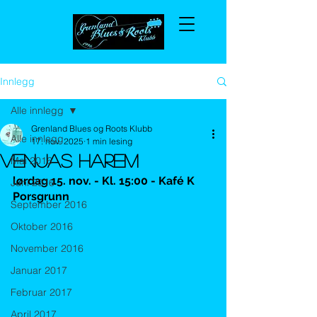
Innlegg
Alle innlegg
Grenland Blues og Roots Klubb
Alle innlegg
17. nov. 2025
1 min lesing
VENJAS HAREM
Mai 2016
lørdag 15. nov. - Kl. 15:00 - Kafé K 
Juni 2016
Porsgrunn
September 2016
Oktober 2016
November 2016
Januar 2017
Februar 2017
April 2017